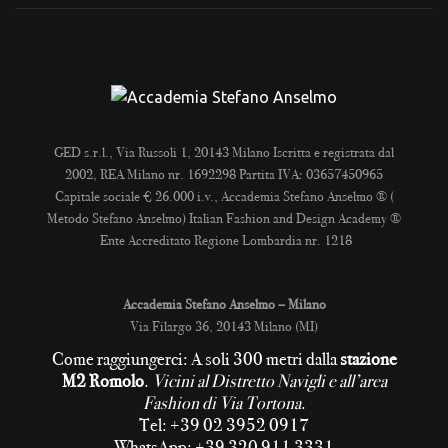
GED s.r.l., Via Russoli 1, 20143 Milano Iscritta e registrata dal
2002, REA Milano nr. 1692298 Partita IVA: 03657450965
Capitale sociale € 26.000 i.v., Accademia Stefano Anselmo ® (
Metodo Stefano Anselmo) Italian Fashion and Design Academy ®
Ente Accreditato Regione Lombardia nr. 1218
Accademia Stefano Anselmo – Milano
Via Filargo 36, 20143 Milano (MI)
Come raggiungerci: A soli 300 metri dalla
stazione
M2 Romolo
.
Vicini al Distretto Navigli e all’area
Fashion di Via Tortona
.
Tel: +39 02 3952 0917
WhatsApp: +39 320 911 3331