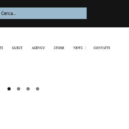
TI
GUEST
AGENCY
STORE
NEWS
CONTATTI
Blogazine
Parlano di noi
Recensioni