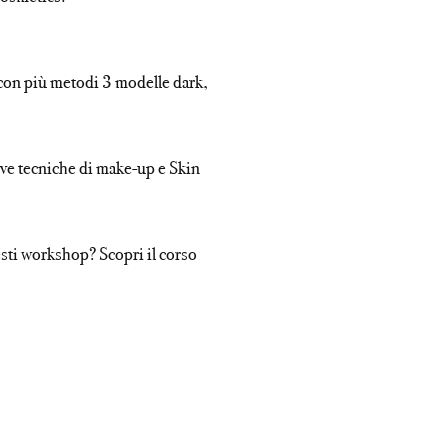
CORSI INDIVIDUALI
CONSULENZE MAKE UP
con più metodi 3 modelle dark,
ve tecniche di make-up e Skin
esti workshop? Scopri il corso