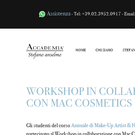
Assistenza
- Tel:
+39.02.3952.0917
- Email
HOME
CHI SIAMO
STEFA
Metodo Stefano A
WORKSHOP IN COLLA
CON MAC COSMETICS
Gli studenti del corso
Annuale di Make-Up Artist & H
partecipato al Workshop in collaborazione con Mac 