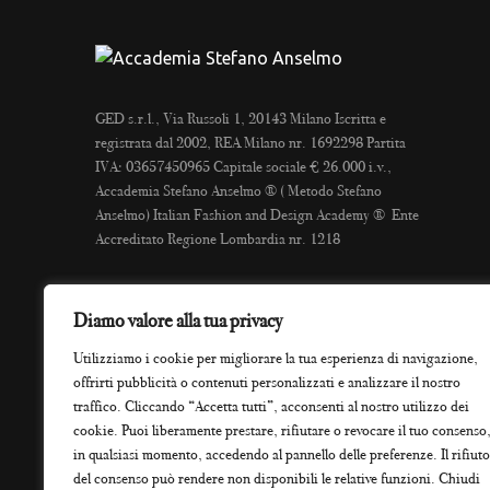
GED s.r.l., Via Russoli 1, 20143 Milano Iscritta e
registrata dal 2002, REA Milano nr. 1692298 Partita
IVA: 03657450965 Capitale sociale € 26.000 i.v.,
Accademia Stefano Anselmo ® ( Metodo Stefano
Anselmo) Italian Fashion and Design Academy ® Ente
Accreditato Regione Lombardia nr. 1218
Accademia Stefano Anselmo – Milano
Diamo valore alla tua privacy
Via Filargo 36, 20143 Milano (MI)
Utilizziamo i cookie per migliorare la tua esperienza di navigazione,
Come raggiungerci: A soli 300 metri dalla
stazione
offrirti pubblicità o contenuti personalizzati e analizzare il nostro
M2 Romolo
.
Vicini al Distretto Navigli e all’area
traffico. Cliccando “Accetta tutti”, acconsenti al nostro utilizzo dei
Fashion di Via Tortona
.
cookie. Puoi liberamente prestare, rifiutare o revocare il tuo consenso
Tel: +39 02 3952 0917
in qualsiasi momento, accedendo al pannello delle preferenze. Il rifiuto
WhatsApp: +39 320 911 3331
del consenso può rendere non disponibili le relative funzioni. Chiudi