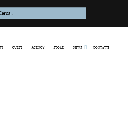
TI
GUEST
AGENCY
STORE
NEWS
CONTATTI
Blogazine
Parlano di noi
Recensioni