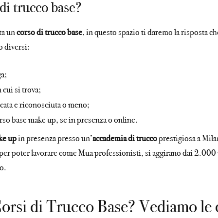
di trucco base?
ta un
corso di trucco base
, in questo spazio ti daremo la risposta c
o diversi:
ga;
n cui si trova;
ificata e riconosciuta o meno;
orso base make up, se in presenza o online.
ke up
in presenza presso un’
accademia di trucco
prestigiosa a Milan
per poter lavorare come Mua professionisti, si aggirano dai 2.00
o.
Corsi di Trucco Base? Vediamo le d