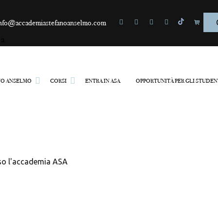
nfo@accademiastefanoanselmo.com
a
NO ANSELMO
CORSI
ENTRA IN ASA
OPPORTUNITÀ PER GLI STUDEN
nselmo
CORSO ANNUALE
CORSO BASE MAKE-UP
CORSO BASE MAKE-UP
ONLINE
MASTERCLASS