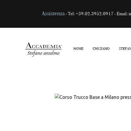
Assistenza
- Tel:
+39.02.3952.0917
- Email:
i
HOME
CHI SIAMO
STEFA
Metodo Stefano A