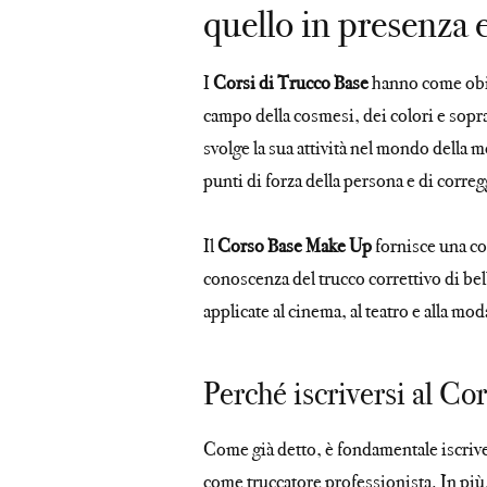
quello in presenza 
I
Corsi di Trucco Base
hanno come obiet
campo della cosmesi, dei colori e soprat
svolge la sua attività nel mondo della m
punti di forza della persona e di correg
Il
Corso Base Make Up
fornisce una co
conoscenza del trucco correttivo di bell
applicate al cinema, al teatro e alla mod
Perché iscriversi al C
Come già detto, è fondamentale iscriv
come truccatore professionista. In pi