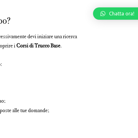
Chatta ora!
po?
cessivamente devi iniziare una ricerca
oprire i
Corsi di Trucco Base
.
p:
no;
sposte alle tue domande;