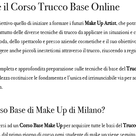
e il Corso Trucco Base Online
tivo quello di iniziare a formare i futuri
Make Up Artist
, che potr
tutto delle diverse tecniche di trucco da applicare in situazioni e c
oda, dello spettacolo e presso aziende cosmetiche e il suo obiettivo 
gere anche piccoli inestetismi attraverso il trucco, riuscendo a rega
mpleta e approfondita preparazione sulle tecniche di base del
Truc
ezza costituisce le fondamenta e l’unica ed irrinunciabile via per ac
a.
orso Base di Make Up di Milano?
ersi ad un
Corso Base Make Up
per acquisire tutte le basi del
Trucc
ù, dal primo giorno di corso ogni studente di make up viene seguit