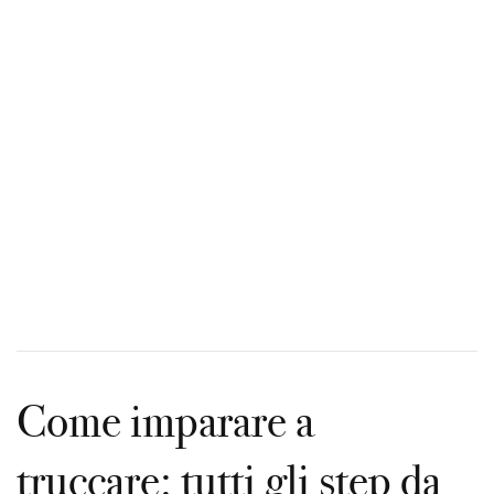
News
Contatti
Come imparare a
truccare: tutti gli step da