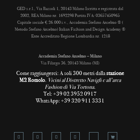
GED s.r.l., Via Russoli 1, 20143 Milano Iscritta e registrata dal
2002, REA Milano nr. 1692298 Partita IVA: 03657450965
Capitale sociale € 26.000 i.v., Accademia Stefano Anselmo ® (
Metodo Stefano Anselmo) Italian Fashion and Design Academy ®
Ente Accreditato Regione Lombardia nr. 1218
Accademia Stefano Anselmo – Milano
Via Filargo 36, 20143 Milano (MI)
Come raggiungerci: A soli 300 metri dalla
stazione
M2 Romolo
.
Vicini al Distretto Navigli e all’area
Fashion di Via Tortona
.
Tel: +39 02 3952 0917
WhatsApp: +39 320 911 3331