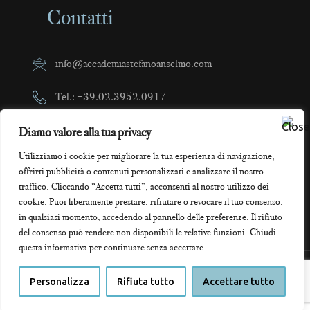
Contatti
info@accademiastefanoanselmo.com
Tel.: +39.02.3952.0917
Cell.: +39.320.9113331
Diamo valore alla tua privacy
Utilizziamo i cookie per migliorare la tua esperienza di navigazione,
Via Filargo 36, Milano
offrirti pubblicità o contenuti personalizzati e analizzare il nostro
traffico. Cliccando “Accetta tutti”, acconsenti al nostro utilizzo dei
cookie. Puoi liberamente prestare, rifiutare o revocare il tuo consenso,
in qualsiasi momento, accedendo al pannello delle preferenze. Il rifiuto
del consenso può rendere non disponibili le relative funzioni. Chiudi
questa informativa per continuare senza accettare.
ASA © All Rights Reserved - 2021
Personalizza
Rifiuta tutto
Accettare tutto