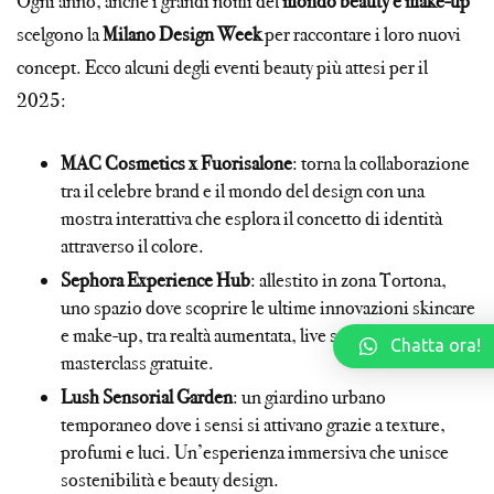
Ogni anno, anche i grandi nomi del
mondo beauty e make-up
scelgono la
Milano Design Week
per raccontare i loro nuovi
concept. Ecco alcuni degli eventi beauty più attesi per il
2025:
MAC Cosmetics x Fuorisalone
: torna la collaborazione
tra il celebre brand e il mondo del design con una
mostra interattiva che esplora il concetto di identità
attraverso il colore.
Sephora Experience Hub
: allestito in zona Tortona,
uno spazio dove scoprire le ultime innovazioni skincare
e make-up, tra realtà aumentata, live session e
Chatta ora!
masterclass gratuite.
Lush Sensorial Garden
: un giardino urbano
temporaneo dove i sensi si attivano grazie a texture,
profumi e luci. Un’esperienza immersiva che unisce
sostenibilità e beauty design.