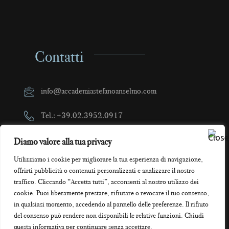
Contatti
info@accademiastefanoanselmo.com
Tel.: +39.02.3952.0917
Cell.: +39.320.9113331
Diamo valore alla tua privacy
Utilizziamo i cookie per migliorare la tua esperienza di navigazione,
Via Filargo 36, Milano
offrirti pubblicità o contenuti personalizzati e analizzare il nostro
traffico. Cliccando “Accetta tutti”, acconsenti al nostro utilizzo dei
cookie. Puoi liberamente prestare, rifiutare o revocare il tuo consenso,
in qualsiasi momento, accedendo al pannello delle preferenze. Il rifiuto
del consenso può rendere non disponibili le relative funzioni. Chiudi
questa informativa per continuare senza accettare.